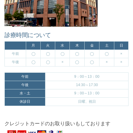
診療時間について
月
火
水
木
金
土
日
午前
◯
◯
◯
◯
◯
◯
×
午後
◯
◯
×
◯
◯
×
×
午前
9：00～13：00
午後
14:30～17:30
水・土
9：00～13：00
休診日
日曜、祝日
クレジットカードのお取り扱いもしております